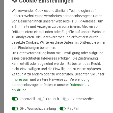
Mehr Informationen
Wir verwenden Cookies und ähnliche Technologien auf
unserer Website und verarbeiten personenbezogene Daten
von Besucher:innen unserer Webseite (z.B. IP-Adresse), um
PayPal (1)
Essenziell
z.B. Inhalte und Anzeigen zu personalisieren, Medien von
Drittanbietern einzubinden oder Zugriffe auf unsere Website
Essenzielle Cookies sind erforderlich, da sie grundlegende
zu analysieren. Die Datenverarbeitung erfolgt erst durch
Funktionen ermöglichen und für die einwandfreie
gesetzte Cookies. Wir teilen diese Daten mit Dritten, die wir in
Funktionalität der Website dienen.
den Einstellungen benennen.
Die Datenverarbeitung kann mit Einwilligung oder aufgrund
Mehr Informationen
eines berechtigten Interesses erfolgen. Die Zustimmung
kann erteilt oder abgelehnt werden. Es besteht das Recht,
nicht einzuwilligen und die Einwilligung zu einem späteren
Funktional (1)
Zeitpunkt zu ändern oder zu widerrufen. Beachten Sie unser
Impressum
und weitere Hinweise zur Verwendung
Diese Cookies ermöglichen, dass die von Nutzern getroffenen
personenbezogener Daten in unserer
Daten­schutz­
Auswahlmöglichkeiten und bevorzugte Einstellungen (z.B.
erklärung
.
das Deaktivieren der Sprachweiterleitung) gespeichert werden
können.
Essenziell
Statistik
Externe Medien
DHL Wunschzustellung
PayPal
Mehr Informationen