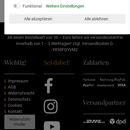
Funktional
Weitere Einstellungen
Alle akzeptieren
Auswahl akzeptieren
Alle akzeptieren
Alle ablehnen
* Alle Preise inkl. ges. MwSt.
Ab einem Bestellwert von 39.– Euro liefern wir versandkostenfrei
innerhalb von 1 – 3 Werktagen! zzgl.
Versandkosten
G-
Y850FQYVM2
Wichtig!
Sei dabei!
Zahlarten
Impressum
AGB
Widerrufsrecht
Datenschutz
Versandpartner
Cookies
Kontakt
Widerrufsfo
rmular