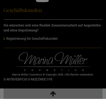
Geschäftskunden
Sie wünschen sich eine flexible Zusammenarbeit auf Augenhöhe
und ohne Depotzwang?
Registrierung für Geschäftskunden
Marina Müller Cosmetics © Copyright 2026 | Alle Rechte vorbehalten.
G-M7BVEB9TJ0
G-M2EZWDC1F8