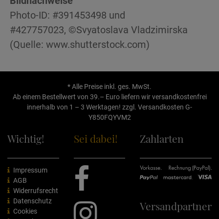
Bildnachweise
Photo-ID: #391453498 und
#427757023, ©Svyatoslava Vladzimirska
(Quelle: www.shutterstock.com)
* Alle Preise inkl. ges. MwSt.
Ab einem Bestellwert von 39.– Euro liefern wir versandkostenfrei
innerhalb von 1 – 3 Werktagen! zzgl.
Versandkosten
G-
Y850FQYVM2
Wichtig!
Sei dabei!
Zahlarten
Impressum
AGB
Widerrufsrecht
Datenschutz
Versandpartner
Cookies