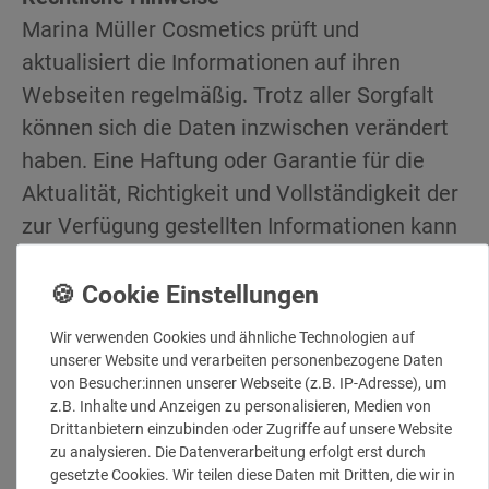
Marina Müller Cosmetics prüft und
aktualisiert die Informationen auf ihren
Webseiten regelmäßig. Trotz aller Sorgfalt
können sich die Daten inzwischen verändert
haben. Eine Haftung oder Garantie für die
Aktualität, Richtigkeit und Vollständigkeit der
zur Verfügung gestellten Informationen kann
daher nicht übernommen werden. Gleiches
gilt auch für alle anderen Webseiten, auf die
mittels Hyperlink verwiesen wird. Marina
Wir verwenden Cookies und ähnliche Technologien auf
Müller Cosmetics ist für den Inhalt der
unserer Website und verarbeiten personenbezogene Daten
von Besucher:innen unserer Webseite (z.B. IP-Adresse), um
Webseiten, die aufgrund einer solchen
z.B. Inhalte und Anzeigen zu personalisieren, Medien von
Verbindung erreicht werden, nicht
Drittanbietern einzubinden oder Zugriffe auf unsere Website
verantwortlich und somit ist jegliche Haftung
zu analysieren. Die Datenverarbeitung erfolgt erst durch
gesetzte Cookies. Wir teilen diese Daten mit Dritten, die wir in
ausgeschlossen. Urheberrecht: Kein Teil