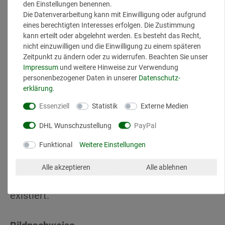
den Einstellungen benennen.
dieser Publikation darf ohne ausdrückliche
Die Datenverarbeitung kann mit Einwilligung oder aufgrund
eines berechtigten Interesses erfolgen. Die Zustimmung
schriftliche Genehmigung von Marina Müller
kann erteilt oder abgelehnt werden. Es besteht das Recht,
Cosmetics in irgendeiner Form reproduziert
nicht einzuwilligen und die Einwilligung zu einem späteren
Zeitpunkt zu ändern oder zu widerrufen. Beachten Sie unser
oder unter Verwendung elektronischer
Impressum
und weitere Hinweise zur Verwendung
Systeme verarbeitet, vervielfältigt oder
personenbezogener Daten in unserer
Daten­schutz­
verbreitet werden. Alle hier genannten
erklärung
.
Produkt- und Markennamen sind Marken der
Essenziell
Statistik
Externe Medien
jeweiligen Eigentümer. Die Europäische
DHL Wunschzustellung
PayPal
Kommission stellt demnächst eine Plattform
Funktional
Weitere Einstellungen
zur Online-Streitbeilegung (OS) bereit. Den
Link werden wir an dieser Stelle
Alle akzeptieren
Alle ablehnen
veröffentlichen, sobald die Plattform
existiert.