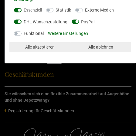
Essenziell
Statistik
Externe Medien
Impressum
AGB
DHL Wunschzustellung
PayPal
Widerrufsrecht
Datenschutz
Versandpartner
Funktional
Weitere Einstellungen
Cookies
Kontakt
Alle akzeptieren
Alle ablehnen
Widerrufsfo
rmular
Geschäftskunden
Sie wünschen sich eine flexible Zusammenarbeit auf Augenhöhe
und ohne Depotzwang?
Registrierung für Geschäftskunden