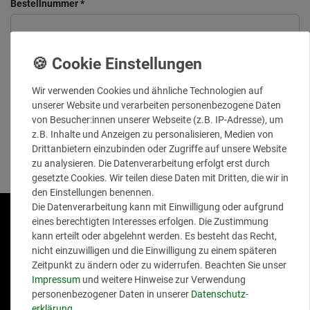
Bestellnummer *
Grund (optional)
Wir verwenden Cookies und ähnliche Technologien auf
unserer Website und verarbeiten personenbezogene Daten
von Besucher:innen unserer Webseite (z.B. IP-Adresse), um
z.B. Inhalte und Anzeigen zu personalisieren, Medien von
Drittanbietern einzubinden oder Zugriffe auf unsere Website
zu analysieren. Die Datenverarbeitung erfolgt erst durch
Widerruf absenden
gesetzte Cookies. Wir teilen diese Daten mit Dritten, die wir in
den Einstellungen benennen.
Die Datenverarbeitung kann mit Einwilligung oder aufgrund
* Alle Preise inkl. ges. MwSt.
eines berechtigten Interesses erfolgen. Die Zustimmung
Ab einem Bestellwert von 39.– Euro liefern wir versandkostenfrei
kann erteilt oder abgelehnt werden. Es besteht das Recht,
innerhalb von 1 – 3 Werktagen! zzgl.
Versandkosten
G-
nicht einzuwilligen und die Einwilligung zu einem späteren
Y850FQYVM2
Zeitpunkt zu ändern oder zu widerrufen. Beachten Sie unser
Impressum
und weitere Hinweise zur Verwendung
Wichtig!
Sei dabei!
Zahlarten
personenbezogener Daten in unserer
Daten­schutz­
erklärung
.