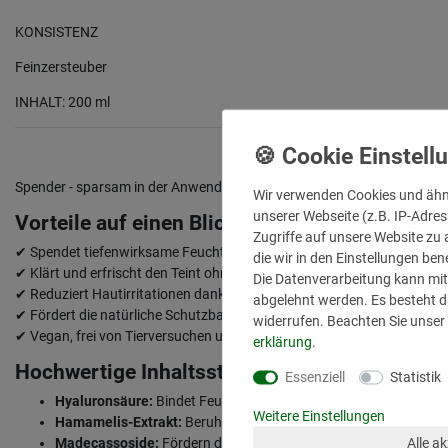
KONSISTENZ
Feinzersteuber
INHALT: 200 ml
Spender - sparsam in der Anwendung
Wir verwenden Cookies und ähn
unserer Webseite (z.B. IP-Adres
Vorteile auf einen Blick:
Zugriffe auf unsere Website zu a
✔ Spendet tiefenwirksame Feuchtigkeit & regeneriert die Haut
die wir in den Einstellungen be
✔ Klärt und erfrischt den Teint ohne die Haut auszutrocknen
Die Datenverarbeitung kann mit 
✔ Reduziert Hautirritationen dank beruhigender Inhaltsstoffe
abgelehnt werden. Es besteht da
✔ Fördert die natürliche Schutzbarriere der Haut
widerrufen. Beachten Sie unser
✔ Vegan, frei von Tierversuchen und
Made in Germany
erklärung
.
Hochwertige Inhaltsstoffe für eine gesunde H
Essenziell
Statistik
Hyaluronsäure:
Bindet Feuchtigkeit und sorgt für ein pralles Ha
Weitere Einstellungen
Hamamelis-Extrakt:
Beruhigt die Haut und verfeinert die Poren
Alle a
Madecassoside:
Fördern die Hautregeneration und lindern Rö