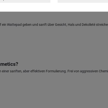
len
t
in Wattepad geben und sanft über Gesicht, Hals und Dekolleté streichen. 
smetics?
n einer sanften, aber effektiven Formulierung. Frei von aggressiven Chem