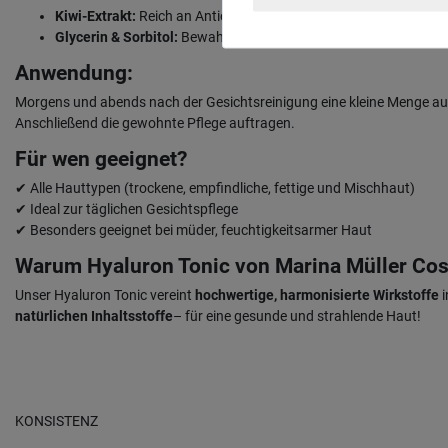
Kiwi-Extrakt:
Reich an Antioxidantien, schützt vor freien Radika
Glycerin & Sorbitol:
Bewahren die Haut vor Feuchtigkeitsverlus
Anwendung:
Morgens und abends nach der Gesichtsreinigung eine kleine Menge auf e
Anschließend die gewohnte Pflege auftragen.
Für wen geeignet?
✔ Alle Hauttypen (trockene, empfindliche, fettige und Mischhaut)
✔ Ideal zur täglichen Gesichtspflege
✔ Besonders geeignet bei müder, feuchtigkeitsarmer Haut
Warum Hyaluron Tonic von Marina Müller Co
Unser Hyaluron Tonic vereint
hochwertige, harmonisierte Wirkstoffe
i
natürlichen Inhaltsstoffe
– für eine gesunde und strahlende Haut!
KONSISTENZ