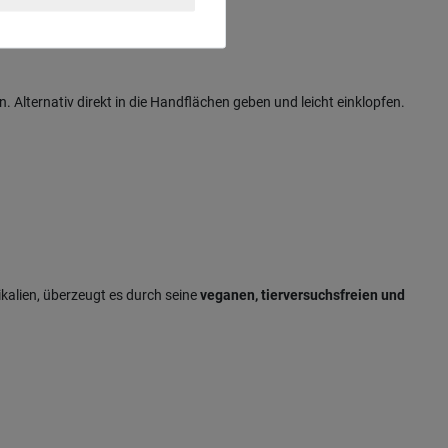
Alternativ direkt in die Handflächen geben und leicht einklopfen.
ikalien, überzeugt es durch seine
veganen, tierversuchsfreien und