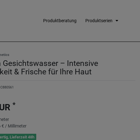
Produktberatung
Produktserien
metics
 Gesichtswasser – Intensive
keit & Frische für Ihre Haut
C880561
*
EUR
meter
 € / Millimeter
rtig, Lieferzeit 48h