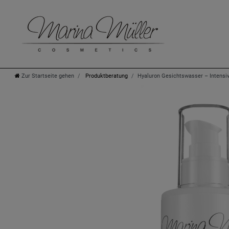
Zur Startseite gehen
Produktberatung
Hyaluron Gesichtswasser – Intensive