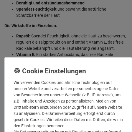
Beruhigt und entzündungshemmend
Spendet Feuchtigkeit
und bewahrt die natürliche
Schutzbarriere der Haut
Die Wirkstoffe im Einzelnen:
Rapsöl:
Spendet Feuchtigkeit, ohne die Haut zu beschweren,
reguliert die Talgproduktion und enthält Vitamin E, das freie
Radikale bekämpft und die Hautalterung verlangsamt.
Vitamin E:
Ein starkes Antioxidans, das freie Radikale
bekämpft und die Hautalterung verlangsamt.
Panthenol:
Beruhigt und regeneriert die Haut.
Vitamin A:
Fördert die Zellerneuerung und verfeinert das
Hautbild.
Wir verwenden Cookies und ähnliche Technologien auf
Bisabolol:
Beruhigt und entzündungshemmend, wirkt gegen
unserer Website und verarbeiten personenbezogene Daten
Rötungen und Irritationen.
von Besucher:innen unserer Webseite (z.B. IP-Adresse), um
Allantoin:
Wirkt entzündungshemmend und fördert die
z.B. Inhalte und Anzeigen zu personalisieren, Medien von
Wundheilung.
Drittanbietern einzubinden oder Zugriffe auf unsere Website
Hamamelis Virginiana (Zaubernuss):
Stärkt die Kapillaren
zu analysieren. Die Datenverarbeitung erfolgt erst durch
und verfeinert das Hautbild, wirkt antibakteriell und porentief
gesetzte Cookies. Wir teilen diese Daten mit Dritten, die wir in
reinigend.
den Einstellungen benennen.
Propolis Extrakt:
Hat antibakterielle und antivirale
Die Datenverarbeitung kann mit Einwilligung oder aufgrund