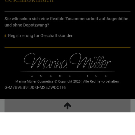
Sie wünschen sich eine flexible Zusammenarbeit auf Augenhöhe
und ohne Depotzwang?
Registrierung für Geschäftskunden
Marina Müller Cosmetics © Copyright 2026 | Alle Rechte vorbehalten.
G-M7BVEB9TJ0
G-M2EZWDC1F8