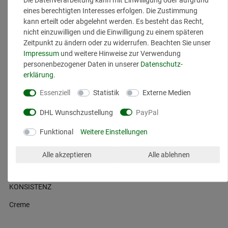
Eigenschaften, bekämpft Pickel und Unreinheiten.
eines berechtigten Interesses erfolgen. Die Zustimmung
Salicylsäure:
Wirkt porentief reinigend und verfeinert das
kann erteilt oder abgelehnt werden. Es besteht das Recht,
Hautbild, löst abgestorbene Hautzellen und beugt
nicht einzuwilligen und die Einwilligung zu einem späteren
Verstopfungen der Poren vor.
Zeitpunkt zu ändern oder zu widerrufen. Beachten Sie unser
Impressum
und weitere Hinweise zur Verwendung
Anwendung:
personenbezogener Daten in unserer
Daten­schutz­
Tragen Sie die Creme morgens und abends auf die gereinigte Haut
erklärung
.
auf.
Essenziell
Statistik
Externe Medien
Ergebnis:
DHL Wunschzustellung
PayPal
Reinere und glattere Haut
Verfeinertes Hautbild
Funktional
Weitere Einstellungen
Reduzierte Unreinheiten und Pickel
Mattierter Teint
Alle akzeptieren
Alle ablehnen
KONSISTENZ
Creme