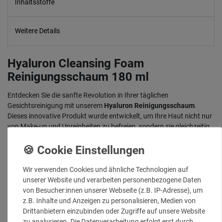
Inhaltsstoffe
Weitere Details
Hyaluron Cleansing Foam
Reinigungsschaum 180 ml
Entdecken Sie die sanfte Revolution in Ihrer täglichen
Gesichtsreinigung mit unserem
Hyaluron Reinigungsschaum
.
Dieses innovative Produkt wurde entwickelt, um Ihre Haut nicht nur
von Make-up und Unreinheiten zu befreien, sondern sie gleichzeitig
intensiv mit Feuchtigkeit zu versorgen. Die einzigartige Formel
verbindet effektive Reinigung mit pflegenden Eigenschaften für ein
unvergleichlich frisches und geschmeidiges Hautgefühl.
Wir verwenden Cookies und ähnliche Technologien auf
Auch für die sensible Kinderhaut als Duschschaum geeignet.
unserer Website und verarbeiten personenbezogene Daten
von Besucher:innen unserer Webseite (z.B. IP-Adresse), um
z.B. Inhalte und Anzeigen zu personalisieren, Medien von
Sanfte und schonende Reinigung mit:
Drittanbietern einzubinden oder Zugriffe auf unsere Website
zu analysieren. Die Datenverarbeitung erfolgt erst durch