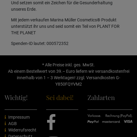
Und setzen somit ein Zeichen für die Gesunderhaltung
unseres Erde.
Mit jedem verkaufen Marina Müller Cosmetics® Produkt
unterstützt ihr uns und seid somit ein Teil von PLANT FOR
THE PLANET
Spenden-ID lautet: 000572352
* Alle Preise inkl. ges. MwSt.
Ab einem Bestellwert von 39.– Euro liefern wir versandkostenfrei
innerhalb von 1 – 3 Werktagen! zzgl.
Versandkosten
G-
Y850FQYVM2
Wichtig!
Sei dabei!
Zahlarten
Impressum
AGB
Widerrufsrecht
Datenschutz