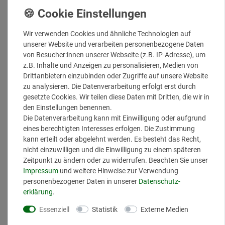
Warum unser Hyaluron Serum?
Intensive Feuchtigkeit:
Bindet das Vielfache des
Eigengewichts an Feuchtigkeit und polstert die Haut von
Wir verwenden Cookies und ähnliche Technologien auf
innen auf.
unserer Website und verarbeiten personenbezogene Daten
Anti-Aging:
Reduziert die Faltentiefe und verbessert die
von Besucher:innen unserer Webseite (z.B. IP-Adresse), um
Elastizität der Haut.
z.B. Inhalte und Anzeigen zu personalisieren, Medien von
Vegan & natürlich:
Frei von tierischen Inhaltsstoffen und
Drittanbietern einzubinden oder Zugriffe auf unsere Website
Parabenen.
zu analysieren. Die Datenverarbeitung erfolgt erst durch
Hochwertige Inhaltsstoffe:
Hyaluronsäure, Panthenol, Q10
gesetzte Cookies. Wir teilen diese Daten mit Dritten, die wir in
und weitere natürliche Extrakte.
den Einstellungen benennen.
Die Datenverarbeitung kann mit Einwilligung oder aufgrund
Geeignet für alle Hauttypen
eines berechtigten Interesses erfolgen. Die Zustimmung
Unser Serum ist für alle Hauttypen geeignet, insbesondere für
kann erteilt oder abgelehnt werden. Es besteht das Recht,
trockene und reife Anti-Aging Haut.
nicht einzuwilligen und die Einwilligung zu einem späteren
Zeitpunkt zu ändern oder zu widerrufen. Beachten Sie unser
Erleben Sie den Unterschied
kombinierter
Impressum
und weitere Hinweise zur Verwendung
Wirkstoffe!
personenbezogener Daten in unserer
Daten­schutz­
erklärung
.
Hyaluronsäure
Aloe Vera Extrakt
Essenziell
Statistik
Externe Medien
Collagen Booster
Brokkoli Extrakt