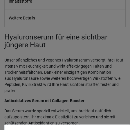
Inhaltsstoffe
Weitere Details
Hyaluronserum für eine sichtbar
jüngere Haut
Unser pflanzliches und veganes Hyaluronserum versorgt Ihre Haut
intensiv mit Feuchtigkeit und wirkt effektiv gegen Falten und
Trockenheitsfältchen. Dank einer einzigartigen Kombination
aus Hyaluronsäure sowie weiteren hochwertigen Wirkstoffen wie
Peptiden, Kivi Extrakt wird Ihre Haut sichtbar straffer, fester und
praller.
Antioxidatives Serum mit Collagen-Booster
Das Serum wurde speziell entwickelt, um Ihre Haut natürlich
aufzupolstern, ihr maximale Elastizität zu verleihen und sie mit
schützenden Antioxidantien zu versorgen.