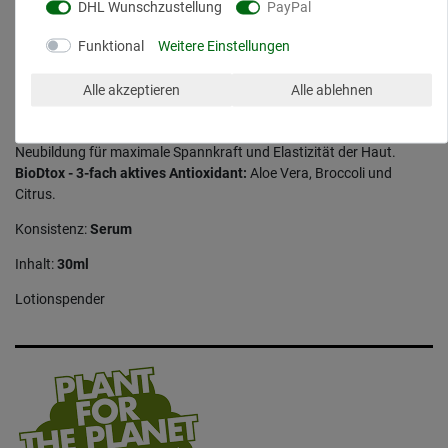
DHL Wunschzustellung
PayPal
Funktional
Weitere Einstellungen
Fortschrittliche Wirkstoffkombination:
Hyaluronsäure
- Füllt Feuchtigkeitsspeicher für eine pralle, glatte
Alle akzeptieren
Alle ablehnen
Hautstruktur.
Syncoll - Tri-Peptid mit Anti-Faltenwirkung
. Aktiviert die Collagen-
Neubildung für maximale Spannkraft und Elastizität der Haut.
BioDtox - 3-fach aktives Antioxidant:
Aloe Vera, Broccoli und
Citrus.
Konsistenz:
Serum
Inhalt:
30ml
Lotionspender