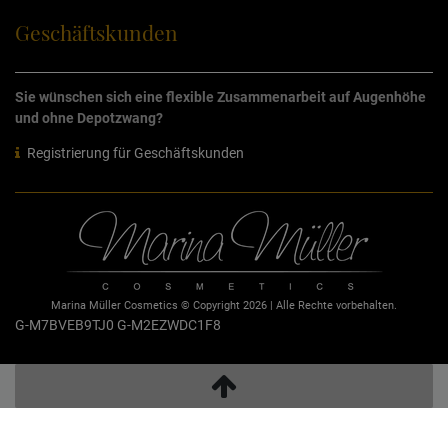
Geschäftskunden
Sie wünschen sich eine flexible Zusammenarbeit auf Augenhöhe
und ohne Depotzwang?
Registrierung für Geschäftskunden
Marina Müller Cosmetics © Copyright 2026 | Alle Rechte vorbehalten.
G-M7BVEB9TJ0
G-M2EZWDC1F8