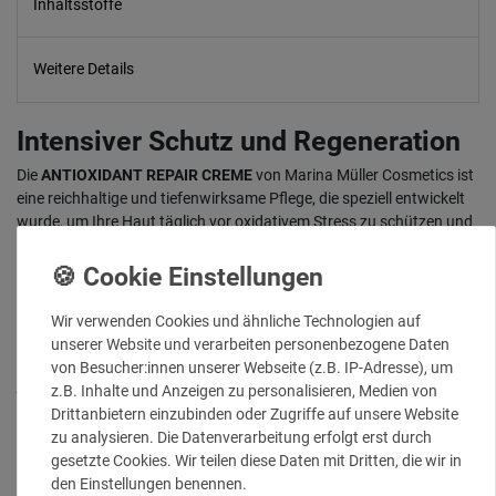
Inhaltsstoffe
Weitere Details
Intensiver Schutz und Regeneration
Die
ANTIOXIDANT REPAIR CREME
von Marina Müller Cosmetics ist
eine reichhaltige und tiefenwirksame Pflege, die speziell entwickelt
wurde, um Ihre Haut täglich vor oxidativem Stress zu schützen und
ihre natürlichen Reparaturprozesse zu unterstützen. Das Herzstück
dieser luxuriösen Formulierung ist das hochpotente Antioxidans
Astaxanthin
, bekannt als der "natürliche Schutzschild" der Natur. In
Kombination mit einem pflegenden Komplex aus wertvollen
Wir verwenden Cookies und ähnliche Technologien auf
Pflanzenölen stärkt diese Creme die Hautbarriere, verbessert die
unserer Website und verarbeiten personenbezogene Daten
Elastizität und schenkt Ihnen einen sichtbar erholten und
von Besucher:innen unserer Webseite (z.B. IP-Adresse), um
jugendlichen Teint. Ideal für anspruchsvolle, müde und durch
z.B. Inhalte und Anzeigen zu personalisieren, Medien von
Umwelteinflüsse gestresste Haut.
Drittanbietern einzubinden oder Zugriffe auf unsere Website
zu analysieren. Die Datenverarbeitung erfolgt erst durch
Pflegende Wirkstoffe:
gesetzte Cookies. Wir teilen diese Daten mit Dritten, die wir in
den Einstellungen benennen.
Astaxanthin