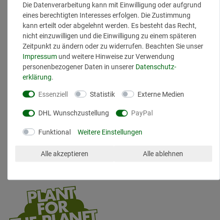
Die Datenverarbeitung kann mit Einwilligung oder aufgrund
Olivenöl
eines berechtigten Interesses erfolgen. Die Zustimmung
Hagebuttenkernöl
kann erteilt oder abgelehnt werden. Es besteht das Recht,
Traubenkernöl
nicht einzuwilligen und die Einwilligung zu einem späteren
Avocadoöl
Zeitpunkt zu ändern oder zu widerrufen. Beachten Sie unser
Sheabutter
Impressum
und weitere Hinweise zur Verwendung
Panthenol
personenbezogener Daten in unserer
Daten­schutz­
Vitamin E
erklärung
.
Essenziell
Statistik
Externe Medien
KONSISTENZ:
DHL Wunschzustellung
PayPal
Creme
Funktional
Weitere Einstellungen
INHALT: 50 ml
Alle akzeptieren
Alle ablehnen