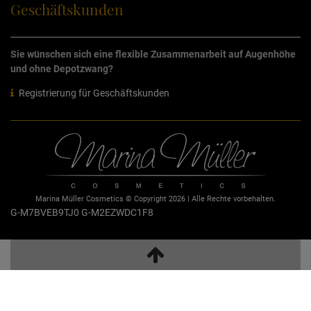
Geschäftskunden
Sie wünschen sich eine flexible Zusammenarbeit auf Augenhöhe
und ohne Depotzwang?
Registrierung für Geschäftskunden
Marina Müller Cosmetics © Copyright 2026 | Alle Rechte vorbehalten.
G-M7BVEB9TJ0
G-M2EZWDC1F8