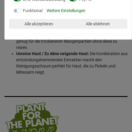
Fettige Haut (Seborrhoe):
Durch das
Sodium
Funktional
Weitere Einstellungen
Salicylate
(Salicylsäure-Salz) wird überschüssiger Talg gelöst
und die Poren werden frei und sauber gehalten.
Alle akzeptieren
Alle ablehnen
Mischhaut:
Unser DermaGlück Schaum reinigt die fettige T-
Zone effektiv, ist aber durch die milden Zuckertenside sanft
genug für die trockeneren Wangenpartien ohne diese zu
reizen.
Unreine Haut / Zu Akne neigende Haut:
Die Kombination aus
entzündungshemmenden Extrakten macht den
Reinigungsschaum perfekt für Haut, die zu Pickeln und
Mitessern neigt.