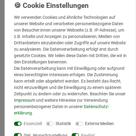
Sauberkeit neu: Er reinigt Ihre Haut nicht nur hocheffektiv, sondern
streichelzart. Dieser luxuriöse Schaum wurde entwickelt, um
überschüssigen Talg, Schmutz und Make-up-Reste porentief zu
Wir verwenden Cookies und ähnliche Technologien auf
entfernen – und das, ohne die kostbare natürliche Schutzbarriere
unserer Website und verarbeiten personenbezogene Daten
Ihrer Haut anzugreifen.
von Besucher:innen unserer Webseite (z.B. IP-Adresse), um
z.B. Inhalte und Anzeigen zu personalisieren, Medien von
Unsere Formel verschmilzt milde, pflanzliche Tenside mit der Kraft
Drittanbietern einzubinden oder Zugriffe auf unsere Website
der Natur:
Spitzwegerich- und Mahonia-Extrakt
beruhigen die
zu analysieren. Die Datenverarbeitung erfolgt erst durch
Haut sofort und wirken Entzündungen entgegen,
gesetzte Cookies. Wir teilen diese Daten mit Dritten, die wir in
während
Salicylsäure
sanft Unreinheiten vorbeugt und Ihre Poren
den Einstellungen benennen.
klärt. Dank intensiv feuchtigkeitsspendendem
Glycerin
bleibt nur
Die Datenverarbeitung kann mit Einwilligung oder aufgrund
ein Gefühl zurück: seidige Weichheit und Frische saubere Haut.
eines berechtigten Interesses erfolgen. Die Zustimmung
kann erteilt oder abgelehnt werden. Es besteht das Recht,
Verwandeln Sie Ihre tägliche Hautpflege in ein erfrischendes
nicht einzuwilligen und die Einwilligung zu einem späteren
Wellness-Erlebnis. Genießen und spüre Sie das Gefühl von klarer,
Zeitpunkt zu ändern oder zu widerrufen. Beachten Sie unser
perfekt ausgeglichener und gesund strahlender Haut – jeden Tag
Impressum
und weitere Hinweise zur Verwendung
180ml
personenbezogener Daten in unserer
Daten­schutz­
Vegan
erklärung
.
Tierversuchsfrei
Essenziell
Statistik
Externe Medien
100% Made ind Germany
DHL Wunschzustellung
PayPal
Hauttypen: