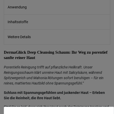
Anwendung
Inhaltsstoffe
Weitere Details
DermaGlück Deep Cleansing Schaum: Ihr Weg zu porentief
sanfte reiner Haut
Porentiefe Reinigung trifft auf pflanzliche Heilkraft. Unser
Reinigungsschaum klärt unreine Haut mit Salicylsäure, während
Spitzwegerich und Mahonia Rötungen sofort beruhigen – für ein
reines, mattiertes Hautbild ohne Spannungsgefühl."
Schluss mit Spannungsgefühlen und juckender Haut – Erleben
Sie die Reinheit, die Ihre Haut liebt.
Sind Sie es leid, dass sich Ihre Haut nach der Reinigung
trocken
und
gereizt
anfühlt? Der
DermaGlück Deep Cleansing Schaum
definiert