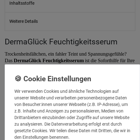
Inhaltsstoffe
Weitere Details
DermaGlück Feuchtigkeitsserum
Trockenheitsfältchen, ein fahler Teint und Spannungsgefühle?
Das
DermaGlück Feuchtigkeitsserum
ist die Soforthilfe für Ihre
Haut! Dieses intensive Feuchtigkeitsserum wurde speziell
entwickelt, um die Haut bis in tiefe Schichten zu durchfeuchten
und ihr ein pralles, frisches Aussehen zu verleihen.
Wir verwenden Cookies und ähnliche Technologien auf
Unsere kraftvolle Formel basiert auf hoch- und niedermolekularer
unserer Website und verarbeiten personenbezogene Daten
Hyaluronsäure
, die wie ein Feuchtigkeitsmagnet wirkt. Sie
von Besucher:innen unserer Webseite (z.B. IP-Adresse), um
polstert die Haut von innen auf, glättet feine Linien und sorgt für
z.B. Inhalte und Anzeigen zu personalisieren, Medien von
eine verbesserte Elastizität. Angereichert mit
Milchsäure
und
Drittanbietern einzubinden oder Zugriffe auf unsere Website
weiteren wertvollen Inhaltsstoffen wie
Allantoin
wird die Haut
zu analysieren. Die Datenverarbeitung erfolgt erst durch
nicht nur intensiv hydratisiert, sondern auch beruhigt und ihre
gesetzte Cookies. Wir teilen diese Daten mit Dritten, die wir in
natürliche Schutzbarriere gestärkt.
den Einstellungen benennen.