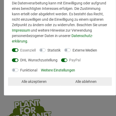
Verabschieden Sie sich von trockener, müder Haut und begrüßen
Die Datenverarbeitung kann mit Einwilligung oder aufgrund
Sie einen Teint voller Leuchtkraft und Vitalität. Das DermaGlück
eines berechtigten Interesses erfolgen. Die Zustimmung
Feuchtigkeitsserum ist der
unverzichtbare Schritt in Ihrer täglichen
kann erteilt oder abgelehnt werden. Es besteht das Recht,
Pflegeroutine, um Ihre Haut gesund und jugendlich strahlend zu
nicht einzuwilligen und die Einwilligung zu einem späteren
halten.
Zeitpunkt zu ändern oder zu widerrufen. Beachten Sie unser
Impressum
und weitere Hinweise zur Verwendung
Hyaluronsäure
personenbezogener Daten in unserer
Daten­schutz­
erklärung
.
Urea
Essenziell
Statistik
Externe Medien
Allantoin
DHL Wunschzustellung
PayPal
Funktional
Weitere Einstellungen
30ml
Vegan
Alle akzeptieren
Alle ablehnen