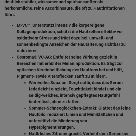
deutlich stabiler, wirksamer und spürbar sanfter als
herkömmliche, reine Ascorbinsäure, die oft zu Hautirritationen
führt.
Et-VC™:
Unterstützt intensiv die körpereigene
Kollagenproduktion, schützt die Hautzellen effektiv vor
oxidativem Stress und trägt dazu bei, umwelt- und
sonnenbedingte Anzeichen der Hautalterung sichtbar zu
reduzieren.
Cosroma® VC-AG:
Entfaltet seine Wirkung gezielt in
Bereichen mit erhöhter Melaninproduktion. Es trägt zur
optischen Vereinheitlichung des Hauttons bei und hilft,
Pigment- sowie Altersflecken sanft zu mildern.
Wertvolles Squalan:
Sorgt dafür, dass das Serum
federleicht einzieht, Feuchtigkeit bindet und ein
seidig-weiches, intensiv gepflegtes Hautgefühl
hinterlässt, ohne zu fetten.
Sommer-Schneeglöckchen-Extrakt:
Glättet das feine
Hautbild, reduziert Linien und Mimikfältchen und
unterstützt die Minderung von
Hyperpigmentierungen.
Natürliches Zitronengrasöl:
Verleiht dem Serum bei