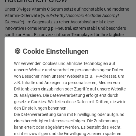
Unser 3%-iges Vitamin C Serum setzt auf hochstabile und moderne
Vitamin-C-Derivate (wie
3-O-Ethyl Ascorbic Acid
oder
Ascorbyl
Glucoside
). Im Gegensatz zu reiner Ascorbinsäure ist diese
innovative Formulierung pH-neutral, extrem stabil und besonders
sanft zur Haut. Ein unverzichtbarer Teamplayer für Ihre tägliche
Routine, der maximale Verträglichkeit mit effektivem Zellschutz
vereint.
Das Wirkungsprofil: Warum 3%
Wir verwenden Cookies und ähnliche Technologien auf
Vitamin C?
unserer Website und verarbeiten personenbezogene Daten
von Besucher:innen unserer Webseite (z.B. IP-Adresse), um
Maximale Hautverträglichkeit:
Während hochdosierte
z.B. Inhalte und Anzeigen zu personalisieren, Medien von
Produkte oft zu Rötungen oder Kribbeln führen, ist diese 3%-
Drittanbietern einzubinden oder Zugriffe auf unsere Website
Formulierung extrem mild. Perfekt für sensible Haut, bei
zu analysieren. Die Datenverarbeitung erfolgt erst durch
Rosazea oder für die zarte Augenpartie.
gesetzte Cookies. Wir teilen diese Daten mit Dritten, die wir in
Starker Basisschutz (Antioxidans):
Blockiert effektiv freie
den Einstellungen benennen.
Radikale und bewahrt die Hautbarriere vor oxidativem Stress
Die Datenverarbeitung kann mit Einwilligung oder aufgrund
durch UV-Strahlung und Umweltbelastungen. Die ideale
eines berechtigten Interesses erfolgen. Die Zustimmung
Prävention gegen vorzeitige Hautalterung.
kann erteilt oder abgelehnt werden. Es besteht das Recht,
Perfekt für das „Layering“:
Da das Serum die Haut nicht reizt,
nicht einzuwilligen und die Einwilligung zu einem späteren
lässt es sich hervorragend mit anderen Wirkstoffen in